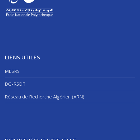
Règlements Intérieurs
Centre d’Impression et d’Audiovisuel
Classes Préparatoires
Programmes Pédagogiques
Formations assurées
Stages
Diplômes
LIENS UTILES
Imprimés des œuvres Sociales
MESRS
Imprimes de post graduation
DG-RSDT
Charte de Déontologie et D’éthique Universitaires
Réseau de Recherche Algérien (ARN)