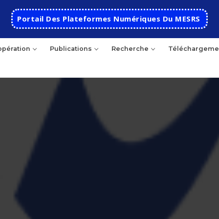
Portail Des Plateformes Numériques Du MESRS
pération
Publications
Recherche
Téléchargeme
Accueil
Ecole
Présentation
Départements
Histoire de l’école
Automatique
Coopération