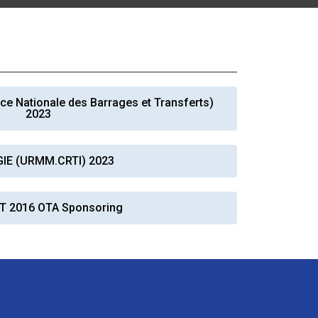
 Nationale des Barrages et Transferts)
ation Continue
2023
éveloppement
riat
IE (URMM.CRTI) 2023
et sportives
et des Relations
025.
T 2016 OTA Sponsoring
enseignement et