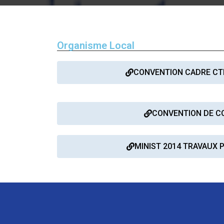
Organisme Local
CONVENTION CADRE CT
Direction 
Directio
CONVENTION DE CO
Sous-Di
Direction Ad
MINIST 2014 TRAVAUX 
Centre des 