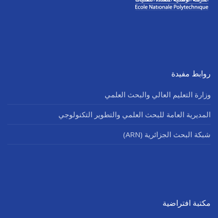
الأقــســــام الـتـحــضـيـريـــة
البرنامج الدراسي
عروض التكوين
التربصات
الشهادات
روابط مفيدة
نماذج ما بعد التدرج
وزارة التعليم العالي والبحث العلمي
ميثاق الأداب والأخلاقيات الجامعية
المديرية العامة للبحث العلمي والتطوير التكنولوجي
شبكة البحث الجزائرية (ARN)
مكتبة افتراضية