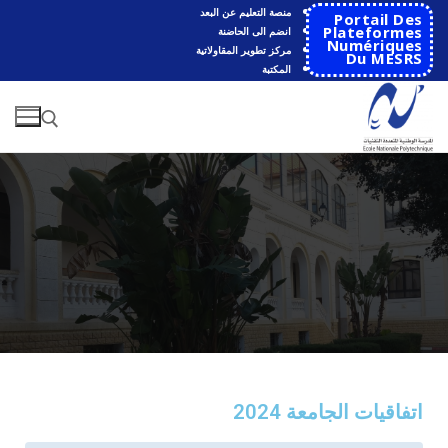
منصة التعليم عن البعد
Portail Des
Plateformes
انضم الى الحاضنة
Numériques
مركز تطوير المقاولاتية
Du MESRS
المكتبة
الرئيسية
المدرسة
مقدمة عن المدرسة
الأقســام
اتفاقيات الجامعة 2024
تاريخ المدرسة
الهندسة الاتوماتكية
التعاون