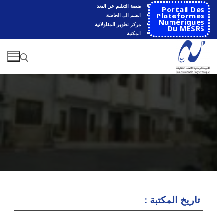
منصة التعليم عن البعد
Portail Des
Plateformes
انضم الى الحاضنة
Numériques
مركز تطوير المقاولاتية
Du MESRS
المكتبة
الرئيسية
المدرسة
مقدمة عن المدرسة
الأقســام
تاريخ المكتبة :
تاريخ المدرسة
الهندسة الاتوماتكية
التعاون