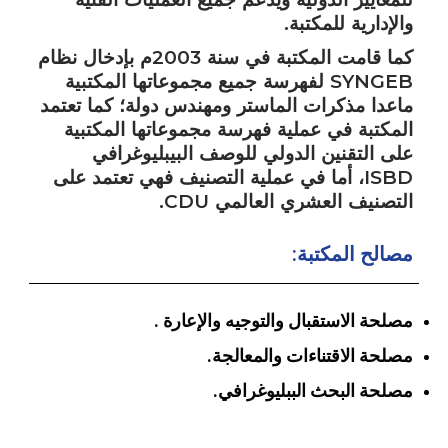
الأقــســــام الـتـحــضـيـريـــة
البرنامج الدراسي
والإدارية للمكتبة.
كما قامت المكتبة في سنة 2003م بإدخال نظام
عروض التكوين
SYNGEB لفهرسة جميع مجموعاتها المكتبية
التربصات
ماعدا مذكرات الماستر ومهندس دولة؛ كما تعتمد
المكتبة في عملية فهرسة مجموعاتها المكتبية
الشهادات
على التقنين الدولي للوصف البيبليوغرافي
ISBD، أما في عملية التصنيف فهي تعتمد على
نماذج ما بعد التدرج
التصنيف العشري العالمي CDU.
ميثاق الأداب والأخلاقيات الجامعية
مصالح المكتبة:
مصلحة الاستقبال والتوجيه والإعارة .
مصلحة الاقتناءات والمعالجة.
مصلحة البحث الببليوغرافي.