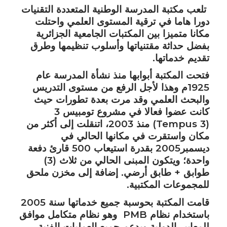
تلعب مكتبة المدرسة الوطنية المتعددة التقنيات
كلمة ترحيب
الهندسة الالكترونية
البرامج والمنح الدراسية
المنشورات
دورا هاما في ترقية المستوى العلمي واحتلت
مكانا متميزا بين المكتبات الجامعية الجزائرية
الهيكل التنظيمي
الهندسة الكهربائية
ERASMUS+
المجلات العلمية
البحث العلمي
بفضل حداثة مقتنياتها وأسلوب تنظيمها وطرق
المدريريات
الهندسة الكيميائية
جمعية تلاميذ و خريجي المدرسة الوطنية متعددة التقنيات
رسالة إعلام
المخابر
التحمـــيل
تقديم خدماتها.
نيابة المديرية المكلفة بالتدريس والشهادات والتكوين المستمر
فتحت المكتبة أبوابها منذ نشأة المدرسة عام
المصالح
هندسة مدنية
قائمة الشركاء
معلومات
فعاليات علمية
محضر اجتماع المجلس العلمي للمدرسة
الطلبة الجدد
1925م وهذا لأجل الرفع من مستوى التدريس
نيابة مديرية تكوين الدكتوراه والبحث العلمي والتطوير
الأمانة العامة
هندسة البيئية
المكتبة
مؤتمر EGTDD الدولي 2025
محضر اجتماع مجلس المدرسة
الطلبة الجدد 2023
الدراسة في الجزائر
والبحث العلمي وقد مرت بعدة تطورات حيث
التكنولوجي والابتكار وترقية المقاولاتية
كانت عضوا فعالا في مشروع تومبيس 3
الهندسة الميكانيكية
مديرية المستخدمين و التكوين و الأنشطة الثقافية و الرياضية
نوادي علمية
CICOMM-25
الرزنامة البيداغوجية للسنة الجامعية 2025/2026
الأبواب المفتوحة الافتراضية
الاتصال
(Tempus 3) منذ 2003، اتنقلت إلى أكثر من
نيابة مديرية نظم المعلومات والاتصالات والعلاقات الخارجية
هندسة الصناعية
مديرية الميزانية والمالية
معرض الصور
مكان واستقرت في مكانها الحالي في
ISSPA2024
مسابقة الالتحاق بالطور الثاني للمدارس العليا 2024-2025
اتصال
العربية
ديسمبر2005 بقدرة استيعاب 500 قارئ دفعة
هندسة التعدين
مركز الأنظمة والشبكات والتعليم المتلفز والتعليم عن بعد
حفلات التخرج
محاضر متميز في IEEE في ENP
الرزنامة البيداغوجية للسنة الجامعية 2024/2025
سجل
Fr
واحدة؛ ويتكون المبنى الحالي من ثلاث (3)
طوابق + طابق أرضي. إضافة إلى مخزن ملحق
الموارد المائية
البهو التكنولوجي
الجداول الزمنية 2024-2025
En
للمجموعات المكتبية.
مركز الطبع والسمعي البصري
السيطرة على المخاطر الصناعية والبيئية
شروط الإلتحاق بالمدرسة
قامت المكتبة بحوسبة جميع خدماتها سنة 2005
باستخدام نظام PMB وهو نظام متكامل موافق
هندسة المعادن
القانون الداخلي
للمعايير الدولية ويدعم جميع العمليات الفنية