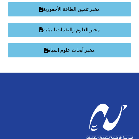
الأقــســــام الـتـحــضـيـريـــة
البرنامج الدراسي
مخبر تثمين الطاقة الأحفورية
عروض التكوين
مخبر العلوم والتقنيات البيئية
التربصات
الشهادات
مخبر أبحاث علوم المياه
نماذج ما بعد التدرج
ميثاق الأداب والأخلاقيات الجامعية