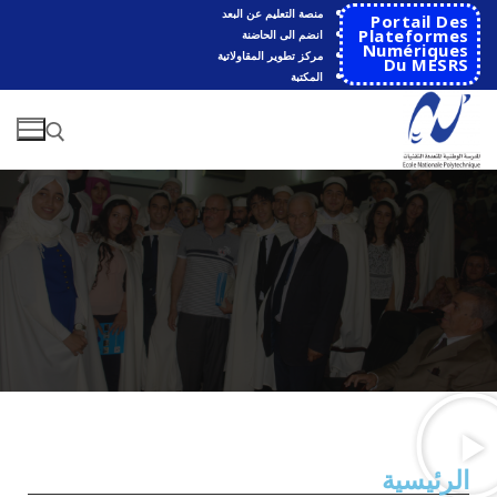
منصة التعليم عن البعد
Portail Des
Plateformes
انضم الى الحاضنة
Numériques
مركز تطوير المقاولاتية
Du MESRS
المكتبة
الرئيسية
المدرسة
مقدمة عن المدرسة
الأقســام
الرئيسية
تاريخ المدرسة
الهندسة الاتوماتكية
التعاون