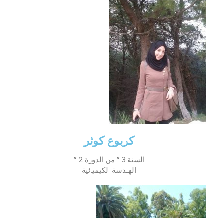
كربوع كوثر
السنة 3 ° من الدورة 2 °
الهندسة الكيميائية