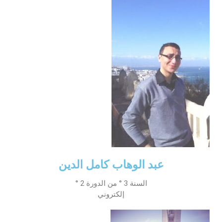
الأقــســــام الـتـحــضـيـريـــة
البرنامج الدراسي
عروض التكوين
التربصات
الشهادات
نماذج ما بعد التدرج
ميثاق الأداب والأخلاقيات الجامعية
عبد الوهاب كامل الدين
السنة 3 ° من الدورة 2 °
إلكتروني