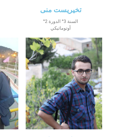
تخيريست منى
السنة 3° الدورة 2°
أوتوماتيكي