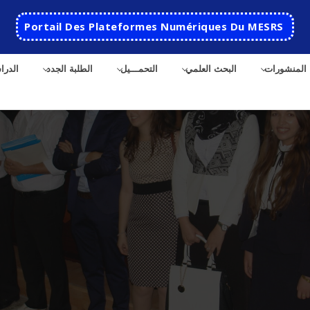
Portail Des Plateformes Numériques Du MESRS
المنشورات
البحث العلمي
التحمـــيل
الطلبة الجدد
الدرا
الرئيسية
المدرسة
مقدمة عن المدرسة
الأقســام
تاريخ المدرسة
الهندسة الاتوماتكية
التعاون