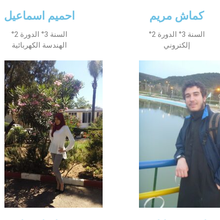
الأقــســــام الـتـحــضـيـريـــة
البرنامج الدراسي
كماش مريم
احميم اسماعيل
عروض التكوين
السنة 3° الدورة 2°
السنة 3° الدورة 2°
إلكتروني
الهندسة الكهربائية
التربصات
الشهادات
نماذج ما بعد التدرج
ميثاق الأداب والأخلاقيات الجامعية