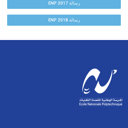
رسالة ENP 2017
الأقــســــام الـتـحــضـيـريـــة
البرنامج الدراسي
عروض التكوين
رسالة ENP 2018
التربصات
الشهادات
نماذج ما بعد التدرج
ميثاق الأداب والأخلاقيات الجامعية