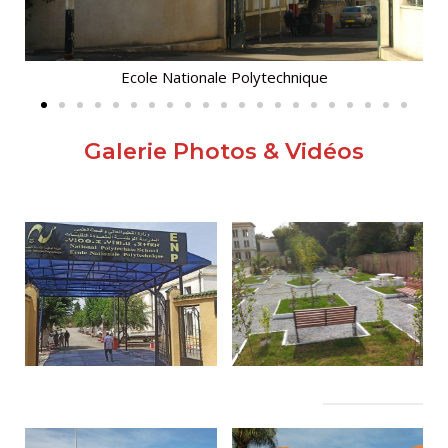
الأقــســــام الـتـحــضـيـريـــة
البرنامج الدراسي
عروض التكوين
Ecole Nationale Polytechnique
التربصات
الشهادات
Galerie Photos & Vidéos
نماذج ما بعد التدرج
ميثاق الأداب والأخلاقيات الجامعية