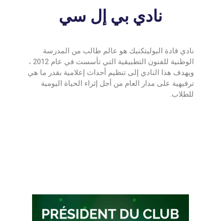
الأقــســــام الـتـحــضـيـريـــة
نادي بي إل سي
البرنامج الدراسي
عروض التكوين
التربصات
نادي قادة البوليتكنيك هو عالم طالب من المدرسة
الوطنية للفنون التطبيقية التي تأسست في عام 2012 ،
الشهادات
ويهدف هذا النادي إلى تنظيم أحداث إعلامية بقدر ما هي
ترفيهية على مدار العام من أجل إثراء الحياة اليومية
نماذج ما بعد التدرج
للطلاب.
ميثاق الأداب والأخلاقيات الجامعية