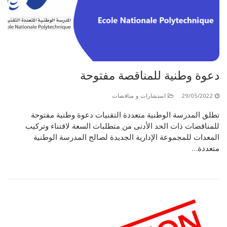
الأقــســــام الـتـحــضـيـريـــة
البرنامج الدراسي
عروض التكوين
التربصات
الشهادات
دعوة وطنية للمناقصة مفتوحة
نماذج ما بعد التدرج
29/05/2022
استشارات و مناقصات
ميثاق الأداب والأخلاقيات الجامعية
تطلق المدرسة الوطنية متعددة التقنيات دعوة وطنية مفتوحة
للمناقصات ذات الحد الأدنى من متطلبات السعة لاقتناء وتركيب
المعدات للمجموعة الإدارية الجديدة لصالح المدرسة الوطنية
متعددة…