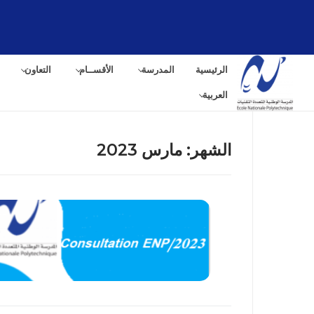
الرئيسية
المدرسة
الأقســام
التعاون
العربية
الشهر:
مارس 2023