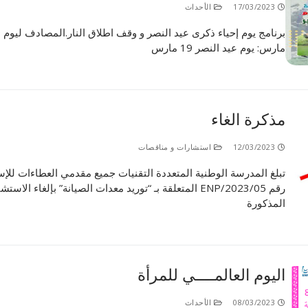
17/03/2023
الأحداث
الأقــســــام الـتـحــضـيـريـــة
البرنامج الدراسي
برنامج
عروض التكوين
مارس: يوم عيد النصر 19 مارس
التربصات
الشهادات
مذكرة الغاء
نماذج ما بعد التدرج
12/03/2023
استشارات و مناقصات
ميثاق الأداب والأخلاقيات الجامعية
تبلغ المدرسة الوطنية المتعددة التقنيات جميع مقدمي العطاءات للإ
رقم ENP/2023/05 المتعلقة بـ “توريد معدات الصيانة” بإلغاء الاستش
المذكورة
اليوم العالمــــي للمرأة
08/03/2023
الأحداث