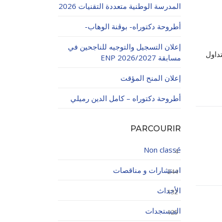
المدرسة الوطنية متعددة التقنيات 2026
أطروحة دكتوراه- بوڨنة الوهاب-
إعلان التسجيل والتوجيه للناجحين في
تداول
مسابقة ENP 2026/2027
إعلان المنح المؤقت
اولاتية
أطروحة دكتوراه – كامل الدين رميلي
PARCOURIR
Non classé
4
استشارات و مناقصات
244
الأحداث
132
المستجدات
125