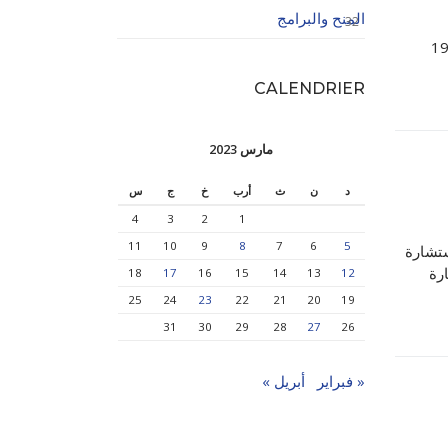
المنح والبرامج
32
 يوم إحياء ذكرى عيد النصر و وقف اطلاق النار.المصادف ليوم 19
CALENDRIER
مارس 2023
د
ن
ث
أرب
خ
ج
س
4
3
2
1
11
10
9
8
7
6
5
ستشارة
ارة
18
17
16
15
14
13
12
25
24
23
22
21
20
19
31
30
29
28
27
26
« فبراير
أبريل »