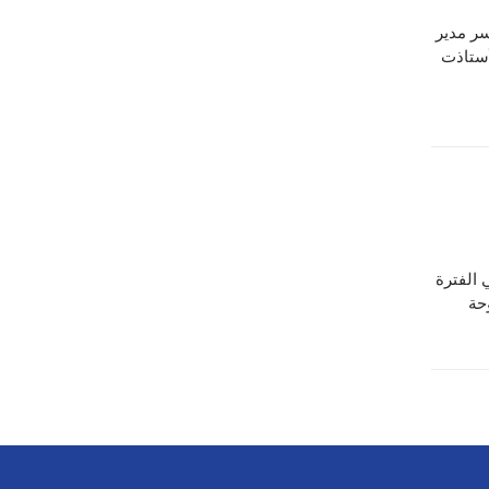
من كل سنة يسر مدير
أستاذت
التي ستنعقد في الفترة