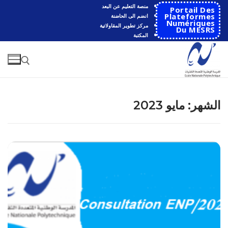
منصة التعليم عن البعد
Portail Des
Plateformes
انضم الى الحاضنة
Numériques
مركز تطوير المقاولاتية
Du MESRS
المكتبة
الشهر:
مايو 2023
الرئيسية
المدرسة
مقدمة عن المدرسة
الأقســام
تاريخ المدرسة
الهندسة الاتوماتكية
التعاون