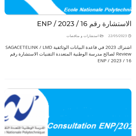
الأقــســــام الـتـحــضـيـريـــة
البرنامج الدراسي
عروض التكوين
الاستشارة رقم 16 / ENP / 2023
التربصات
22/05/2023
استشارات و مناقصات
الشهادات
اشتراك 2023 في قاعدة البيانات الوثائقية SAGACETELINK / LMD
Review لصالح مدرسة الوطنية المتعددة التقنيات الاستشارة رقم
نماذج ما بعد التدرج
16 / ENP / 2023
ميثاق الأداب والأخلاقيات الجامعية