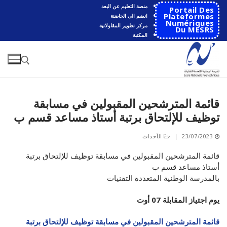
لتجاوز
منصة التعليم عن البعد
Portail Des
لى
Plateformes
انضم الى الحاضنة
Numériques
مركز تطوير المقاولاتية
لمحتوى
Du MESRS
المكتبة
قائمة المترشحين المقبولين في مسابقة
البحث عن:
توظيف للإلتحاق برتبة أستاذ مساعد قسم ب
البحث
23/07/2023
|
الأحداث
عن:
قائمة المترشحين المقبولين في مسابقة توظيف للإلتحاق برتبة
الرئيسية
أستاذ مساعد قسم ب
بالمدرسة الوطنية المتعددة التقنيات
المدرسة
يوم اجتياز المقابلة 07 أوت
مقدمة عن المدرسة
الأقســام
تاريخ المدرسة
قائمة المترشحين المقبولين في مسابقة توظيف للإلتحاق برتبة
الهندسة الاتوماتكية
التعاون