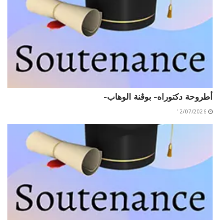
الأقــســــام الـتـحــضـيـريـــة
البرنامج الدراسي
عروض التكوين
التربصات
الشهادات
نماذج ما بعد التدرج
أطروحة دكتوراه- بوڨنة الوهاب-
ميثاق الأداب والأخلاقيات الجامعية
12/07/2026