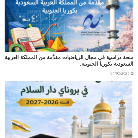
الأقــســــام الـتـحــضـيـريـــة
البرنامج الدراسي
عروض التكوين
التربصات
الشهادات
نماذج ما بعد التدرج
منحة دراسية في مجال الرياضيات مقدَّمة من المملكة العربية
السعودية بكوريا الجنوبية.
ميثاق الأداب والأخلاقيات الجامعية
01/02/2026