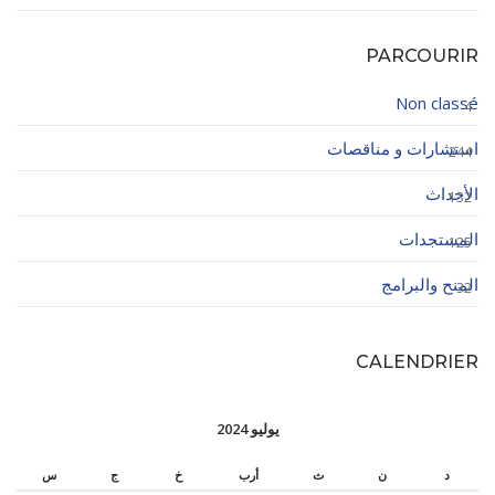
PARCOURIR
Non classé
4
استشارات و مناقصات
244
الأحداث
132
المستجدات
125
المنح والبرامج
32
CALENDRIER
يوليو 2024
د
ن
ث
أرب
خ
ج
س