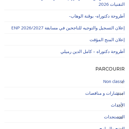
التقنيات 2026
أطروحة دكتوراه- بوڨنة الوهاب-
إعلان التسجيل والتوجيه للناجحين في مسابقة ENP 2026/2027
إعلان المنح المؤقت
أطروحة دكتوراه – كامل الدين رميلي
PARCOURIR
Non classé
4
استشارات و مناقصات
244
الأحداث
132
المستجدات
125
المنح والبرامج