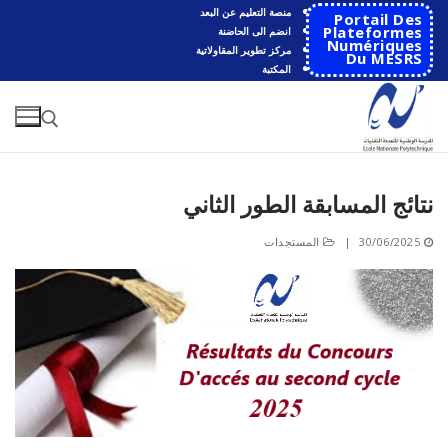
لتجاوز
منصة التعليم عن البعد
Portail Des
لى
Plateformes
انضم الى الحاضنة
Numériques
مركز تطوير المقاولاتية
لمحتوى
Du MESRS
المكتبة
نتائج المسابقة الطور الثاني
البحث عن:
30/06/2025
|
المستجدات
البحث
عن:
الرئيسية
المدرسة
مقدمة عن المدرسة
الأقســام
تاريخ المدرسة
الهندسة الاتوماتكية
التعاون