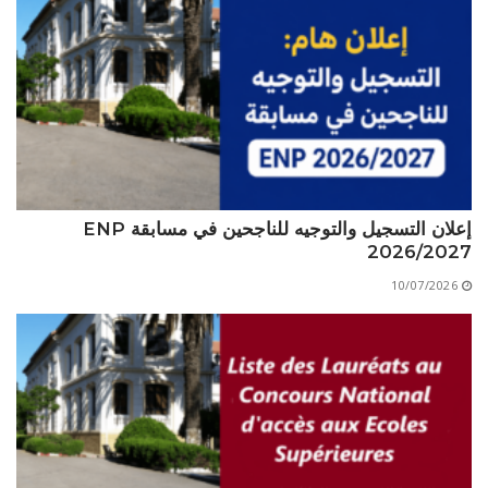
الأقــســــام الـتـحــضـيـريـــة
البرنامج الدراسي
عروض التكوين
التربصات
الشهادات
نماذج ما بعد التدرج
إعلان التسجيل والتوجيه للناجحين في مسابقة ENP
ميثاق الأداب والأخلاقيات الجامعية
2026/2027
10/07/2026