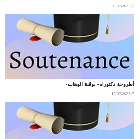
20/07/2026
أطروحة دكتوراه- بوڨنة الوهاب-
12/07/2026