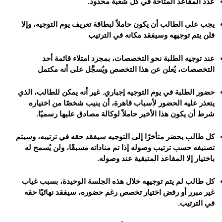
عدد المقاعد المتاحة في كل شعبة محدود.
الأقــســــام الـتـحــضـيـريـــة
البرنامج الدراسي
يجب على الطالب أن يكون حاملاً لبطاقة تعريف يوم التوجيه، وإلا
عروض التكوين
فلن يتم توجيهه وسيفقد مكانه في الترتيب
التربصات
عند توجيه الطلبة نحو التخصصات، بمجرد امتلاء قائمة أحد
الشهادات
التخصصات، يُعلن عن هذا التخصص ويُسجَّل على أنه مكتمل
نماذج ما بعد التدرج
حضور الطلبة في يوم التوجيه إجباري. غير أنه يمكن للطالب، الذي
يتعذر عليه الحضور لأسباب قاهرة، أن ينيب شخصًا من اختياره
ميثاق الأداب والأخلاقيات الجامعية
شرط أن يكون هذا الأخير حاملاً لوكالة مصادق عليها رسميًا.
كل طالب يحضر متأخرًا إلى التوجيه سيفقد حقه في ترتيبه، وسيتم
تصنيفه حسب ترتيب وصوله إذا تم مناداته مسبقًا، ولن يُسمح له
باختيار إلا المقاعد المتبقية عند وصوله.
كل طالب لم يتم توجيهه خلال هذه الجلسة الوحيدة، بسبب غياب
غير مبرر أو رفض اختيار تخصص رغم حضوره، سيفقد نهائيًا حقه
في الترتيب.