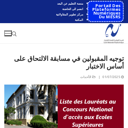
لتجاوز
منصة التعليم عن البعد
Portail Des
لى
Plateformes
انضم الى الحاضنة
Numériques
مركز تطوير المقاولاتية
لمحتوى
Du MESRS
المكتبة
توجيه المقبولين في مسابقة الالتحاق على
البحث عن:
أساس الاختبار
البحث
01/07/2025
|
الأحداث
عن:
الرئيسية
المدرسة
مقدمة عن المدرسة
الأقســام
تاريخ المدرسة
الهندسة الاتوماتكية
التعاون