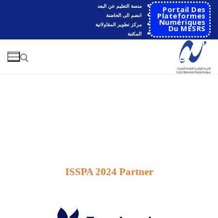
منصة التعليم عن البعد
Portail Des
Plateformes
انضم الى الحاضنة
Numériques
مركز تطوير المقاولاتية
Du MESRS
المكتبة
الرئيسية
ISSPA 2024 Partner
المدرسة
مقدمة عن المدرسة
الأقســام
تاريخ المدرسة
الهندسة الاتوماتكية
التعاون