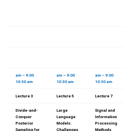
on
9:00 am –
9:00 am –
9:00 am –
10:30 am
10:30 am
10:30 am
Lecture 3
Lecture 5
Lecture 7
Divide-and-
Large
Signal and
e
Conquer
Language
Information
Posterior
Models:
Processing
ns
Sampling for
Challenges
Methods