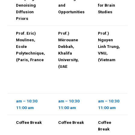
Denoising
and
for Brain
Diffusion
Opportunities
Studies
Priors
(Prof. Eric
(Prof.
(Prof.
Moulines,
Mèrouane
Nguyen
Ecole
Debbah,
Linh Trung,
Polytechnique,
Khalifa
VNU,
Paris, France)
University,
Vietnam)
UAE)
e
10:30 am –
10:30 am –
10:30 am –
11:00 am
11:00 am
11:00 am
Coffee Break
Coffee Break
Coffee
Break