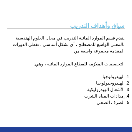
الأقــســــام الـتـحــضـيـريـــة
البرنامج الدراسي
عروض التكوين
سياق وأهداف التدريب
التربصات
يقدم قسم الموارد المائية التدريب في مجال العلوم الهندسية
الشهادات
بالمعنى الواسع للمصطلح ، أي بشكل أساسي ، تغطي الدورات
المقدمة مجموعة واسعة من
نماذج ما بعد التدرج
ميثاق الأداب والأخلاقيات الجامعية
التخصصات الملازمة للقطاع الموارد المائية ، وهي:
الهيدرولوجيا
الهيدروجيولوجيا
الأشغال الهيدروليكية
إمدادات المياه الشرب
الصرف الصحي.