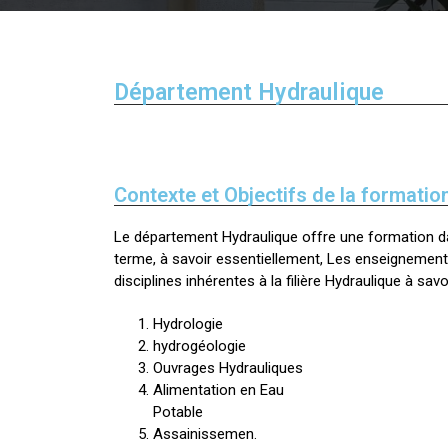
Département Hydraulique
Direction 
Directio
Contexte et Objectifs de la formatio
Sous-Di
Le département Hydraulique offre une formation da
Direction Ad
terme, à savoir essentiellement, Les enseigneme
disciplines inhérentes à la filière Hydraulique à savoi
Centre des 
Hydrologie
hydrogéologie
Ouvrages Hydrauliques
Alimentation en Eau
Potable
Assainissemen.