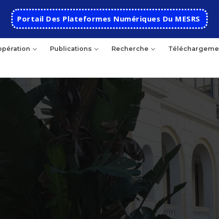
Portail Des Plateformes Numériques Du MESRS
pération
Publications
Recherche
Téléchargeme
Accueil
Ecole
Présentation
Départements
Histoire de l’école
Automatique
Coopération