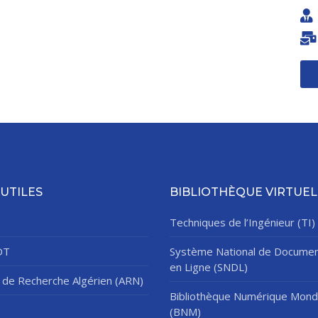
Classes Préparatoires
Programmes Pédagogiques
Formations assurées
Stages
Diplômes
Imprimés des œuvres Sociales
Imprimes de post graduation
Charte de Déontologie et D’éthique Universitaires
 UTILES
BIBLIOTHÈQUE VIRTUEL
Techniques de l’Ingénieur (TI)
DT
Système National de Documen
en Ligne (SNDL)
de Recherche Algérien (ARN)
Bibliothèque Numérique Mond
(BNM)