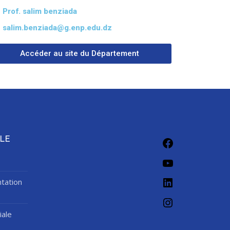
Prof. ‪salim benziada
‪salim.benziada@g.enp.edu.dz
Accéder au site du Département
LE
tation
iale