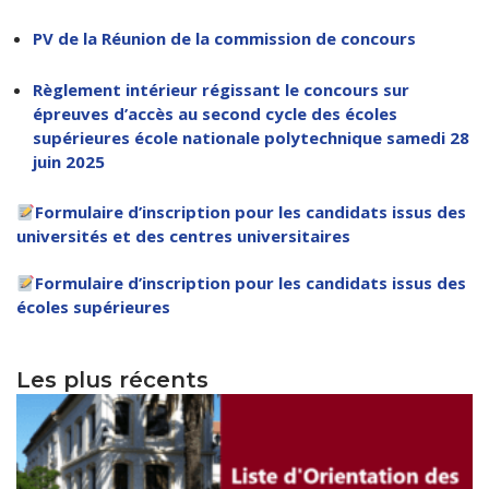
Règlements Intérieurs
Centre d’Impression et d’Audiovisuel
Classes Préparatoires
PV de la Réunion de la commission de concours
Programmes Pédagogiques
Formations assurées
Règlement intérieur régissant le concours sur
épreuves d’accès au second cycle des écoles
Stages
supérieures école nationale polytechnique samedi 28
juin 2025
Diplômes
Formulaire d’inscription pour les candidats issus des
Imprimés des œuvres Sociales
universités et des centres universitaires
Imprimes de post graduation
Formulaire d’inscription pour les candidats issus des
Charte de Déontologie et D’éthique Universitaires
écoles supérieures
Les plus récents