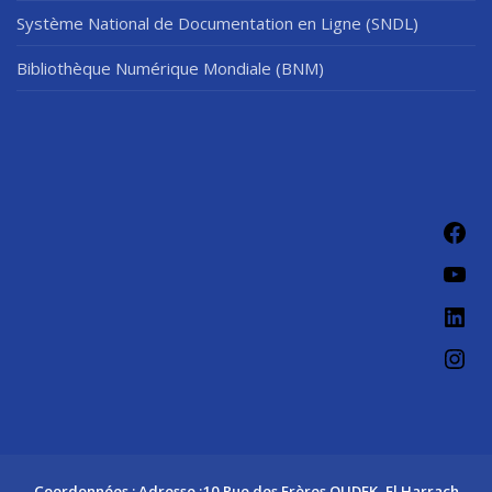
Système National de Documentation en Ligne (SNDL)
Bibliothèque Numérique Mondiale (BNM)
Fac
You
Link
Ins
Coordonnées : Adresse :10 Rue des Frères OUDEK, El Harrach