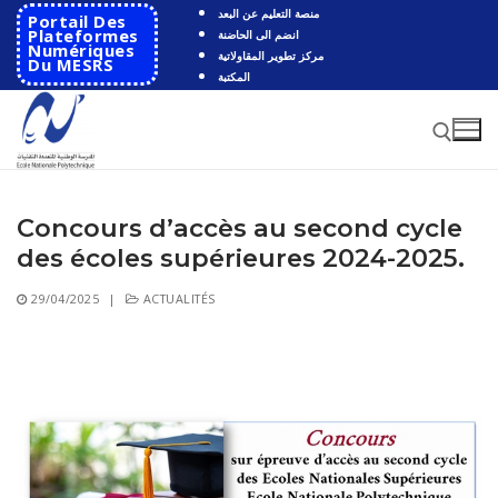
Aller
منصة التعليم عن البعد
Portail Des
au
Plateformes
انضم الى الحاضنة
Numériques
مركز تطوير المقاولاتية
contenu
Du MESRS
المكتبة
Concours d’accès au second cycle
Rechercher :
des écoles supérieures 2024-2025.
Rechercher
29/04/2025
|
ACTUALITÉS
:
Accueil
Ecole
Présentation
Départements
Histoire de l’école
Automatique
Coopération