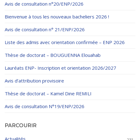
Règlements Intérieurs
Centre d’Impression et d’Audiovisuel
Avis de consultation n°20/ENP/2026
Classes Préparatoires
Programmes Pédagogiques
Bienvenue à tous les nouveaux bacheliers 2026 !
Formations assurées
Avis de consultation n° 21/ENP/2026
Stages
Liste des admis avec orientation confirmée – ENP 2026
Diplômes
Thèse de doctorat – BOUGUENNA Elouahab
Imprimés des œuvres Sociales
Lauréats ENP- Inscription et orientation 2026/2027
Imprimes de post graduation
Avis d’attribution provisoire
Charte de Déontologie et D’éthique Universitaires
Thèse de doctorat – Kamel Dine REMILI
Avis de consultation N°19/ENP/2026
PARCOURIR
Actualités
231