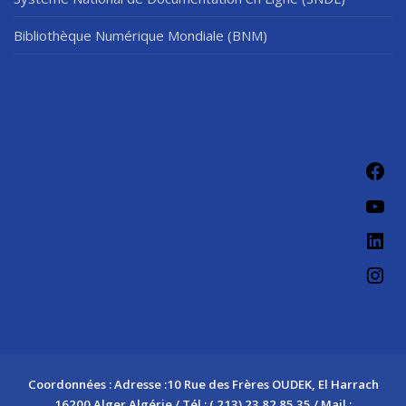
Bibliothèque Numérique Mondiale (BNM)
Fac
You
Link
Ins
Coordonnées : Adresse :10 Rue des Frères OUDEK, El Harrach
16200 Alger Algérie / Tél : ( 213) 23 82 85 35 / Mail :