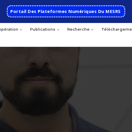
Portail Des Plateformes Numériques Du MESRS
pération
Publications
Recherche
Téléchargeme
Accueil
Ecole
Présentation
Départements
Histoire de l’école
Automatique
Coopération