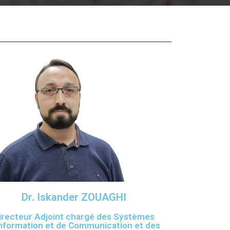
ation Continue
éveloppement
riat
et sportives
et des Relations
025.
enseignement et
Dr. Iskander ZOUAGHI
irecteur Adjoint chargé des Systèmes
Information et de Communication et des