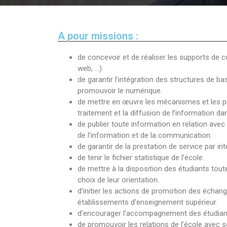
A pour missions :
de concevoir et de réaliser les supports de c
web, …).
Direction 
de garantir l’intégration des structures de b
promouvoir le numérique.
Directio
de mettre en œuvre les mécanismes et les pr
traitement et la diffusion de l’information dan
Sous-Di
de publier toute information en relation ave
Direction Ad
de l’information et de la communication.
de garantir de la prestation de service par int
de tenir le fichier statistique de l’école.
Centre des 
de mettre à la disposition des étudiants tout
choix de leur orientation.
d’initier les actions de promotion des échan
établissements d’enseignement supérieur.
d’encourager l’accompagnement des étudiant
de promouvoir les relations de l’école ave