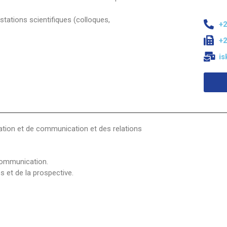
Classes Préparatoires
Programmes Pédagogiques
estations scientifiques (colloques,
+2
Formations assurées
+2
Stages
i
Diplômes
Imprimés des œuvres Sociales
Imprimes de post graduation
ation et de communication et des relations
Charte de Déontologie et D’éthique Universitaires
 communication.
es et de la prospective.