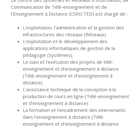
Règlements Intérieurs
Centre d’Impression et d’Audiovisuel
Classes Préparatoires
Communication de Télé-enseignement et de
Programmes Pédagogiques
l’Enseignement à Distance (CSRICTED) est chargé de :
Formations assurées
L’exploitation, l’administration et la gestion des
infrastructures des réseaux (Réseaux)
Stages
L’exploitation et le développement des
applications informatiques de gestion de la
Diplômes
pédagogie (Systèmes);
Le suivi et l’exécution des projets de télé-
Imprimés des œuvres Sociales
enseignement et d’enseignement à distance
Imprimes de post graduation
(Télé-enseignement et d’enseignement à
distance)
Charte de Déontologie et D’éthique Universitaires
L’assistance technique de la conception à la
production de cours en ligne (Télé-enseignement
et d’enseignement à distance)
La formation et l’encadrement des intervenants
dans l’enseignement à distance (Télé-
enseignement et d’enseignement à distance