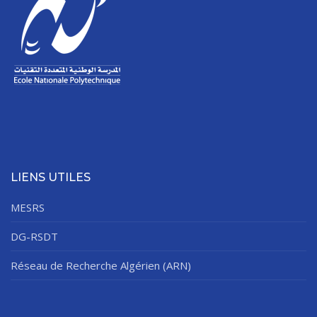
Règlements Intérieurs
Centre d’Impression et d’Audiovisuel
Classes Préparatoires
Programmes Pédagogiques
Formations assurées
Stages
Diplômes
Imprimés des œuvres Sociales
Imprimes de post graduation
LIENS UTILES
Charte de Déontologie et D’éthique Universitaires
MESRS
DG-RSDT
Réseau de Recherche Algérien (ARN)