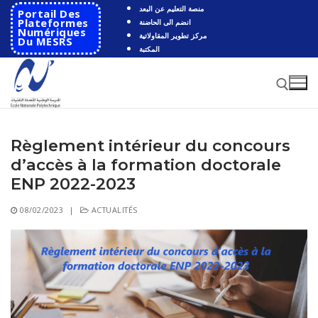
Aller
منصة التعليم عن البعد
Portail Des
au
Plateformes
انضم الى الحاضنة
Numériques
مركز تطوير المقاولاتية
contenu
Du MESRS
المكتبة
Règlement intérieur du concours
Rechercher :
d’accès à la formation doctorale
Rechercher
ENP 2022-2023
:
08/02/2023
|
ACTUALITÉS
Accueil
Ecole
Présentation
Départements
Histoire de l’école
Automatique
Coopération