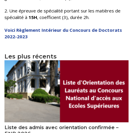
Règlements Intérieurs
Centre d’Impression et d’Audiovisuel
Classes Préparatoires
2. Une épreuve de spécialité portant sur les matières de
Programmes Pédagogiques
spécialité à
15H
, coefficient (3), durée 2h.
Formations assurées
Voici Règlement Intérieur du Concours de Doctorats
Stages
2022-2023
Diplômes
Les plus récents
Imprimés des œuvres Sociales
Imprimes de post graduation
Charte de Déontologie et D’éthique Universitaires
Liste des admis avec orientation confirmée –