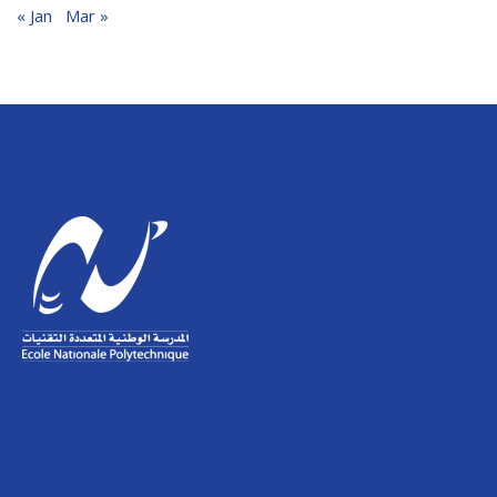
« Jan
Mar »