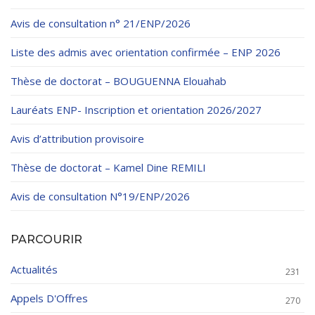
Règlements Intérieurs
Centre d’Impression et d’Audiovisuel
Classes Préparatoires
Avis de consultation n° 21/ENP/2026
Programmes Pédagogiques
Liste des admis avec orientation confirmée – ENP 2026
Formations assurées
Thèse de doctorat – BOUGUENNA Elouahab
Stages
Lauréats ENP- Inscription et orientation 2026/2027
Diplômes
Avis d’attribution provisoire
Imprimés des œuvres Sociales
Thèse de doctorat – Kamel Dine REMILI
Imprimes de post graduation
Charte de Déontologie et D’éthique Universitaires
Avis de consultation N°19/ENP/2026
PARCOURIR
Actualités
231
Appels D'Offres
270