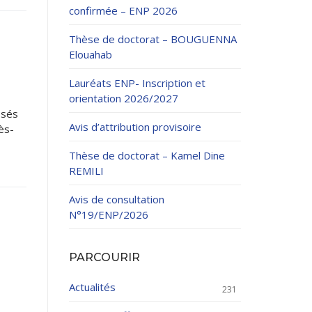
confirmée – ENP 2026
Thèse de doctorat – BOUGUENNA
Elouahab
Lauréats ENP- Inscription et
orientation 2026/2027
ation Continue
ssés
Avis d’attribution provisoire
ès-
éveloppement
riat
Thèse de doctorat – Kamel Dine
et sportives
REMILI
et des Relations
025.
Avis de consultation
N°19/ENP/2026
enseignement et
PARCOURIR
Actualités
231