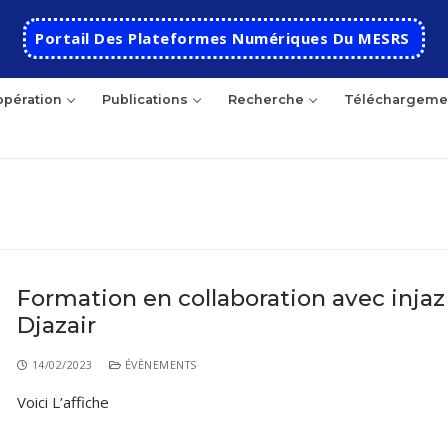
Portail Des Plateformes Numériques Du MESRS
pération
Publications
Recherche
Téléchargeme
Formation en collaboration avec injaz 
Djazair
Accueil
Ecole
14/02/2023
ÉVÈNEMENTS
Voici L’affiche
Présentation
Départements
Histoire de l’école
Automatique
Coopération