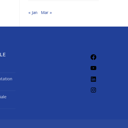
« Jan
Mar »
LE
tation
iale