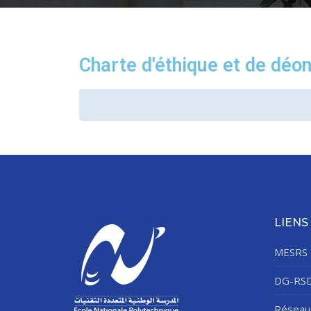
Charte d'éthique et de déon
Direction 
Directio
Sous-Di
Direction Ad
Centre des 
LIENS
MESRS
DG-RS
Réseau 