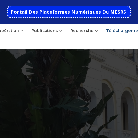
Portail Des Plateformes Numériques Du MESRS
pération
Publications
Recherche
Téléchargeme
Accueil
Ecole
Présentation
Départements
Histoire de l’école
Automatique
Coopération