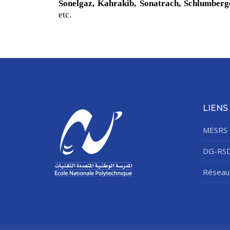
Sonelgaz, Kahrakib, Sonatrach, Schlumberge
etc.
LIENS
MESRS
DG-RS
Réseau 