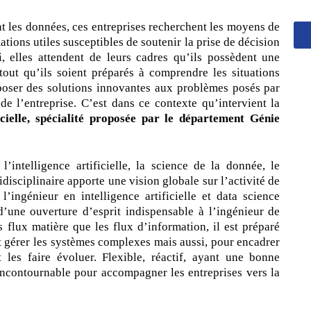
Classes Préparatoires
Programmes Pédagogiques
t les données, ces entreprises recherchent les moyens de
tions utiles susceptibles de soutenir la prise de décision
Formations assurées
i, elles attendent de leurs cadres qu’ils possèdent une
tout qu’ils soient préparés à comprendre les situations
Stages
oposer des solutions innovantes aux problèmes posés par
Diplômes
s de l’entreprise. C’est dans ce contexte qu’intervient la
icielle, spécialité proposée par le département Génie
Imprimés des œuvres Sociales
Imprimes de post graduation
 l’intelligence artificielle, la science de la donnée, le
idisciplinaire apporte une vision globale sur l’activité de
Charte de Déontologie et D’éthique Universitaires
l’ingénieur en intelligence artificielle et data science
d’une ouverture d’esprit indispensable à l’ingénieur de
s flux matière que les flux d’information, il est préparé
t gérer les systèmes complexes mais aussi, pour encadrer
t les faire évoluer. Flexible, réactif, ayant une bonne
 incontournable pour accompagner les entreprises vers la