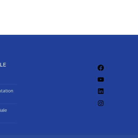
LE
tation
iale