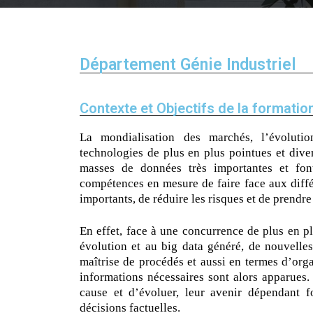
Département Génie Industriel
Contexte et Objectifs de la formatio
Direction 
Directio
La mondialisation des marchés, l’évoluti
technologies de plus en plus pointues et diver
Sous-Di
masses de données très importantes et font
Direction Ad
compétences en mesure de faire face aux diff
importants, de réduire les risques et de prendre
Centre des 
En effet, face à une concurrence de plus en 
évolution et au big data généré, de nouvelles
maîtrise de procédés et aussi en termes d’orga
informations nécessaires sont alors apparues. 
cause et d’évoluer, leur avenir dépendant f
décisions factuelles.