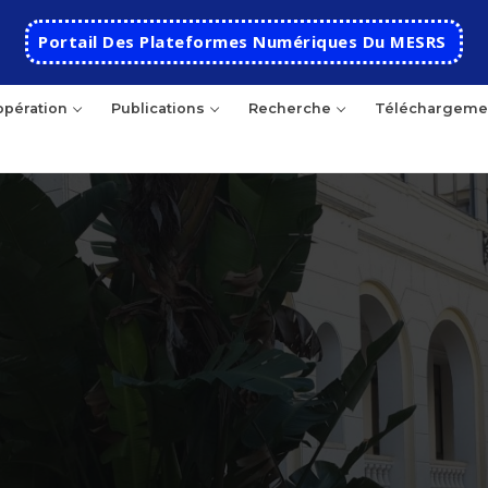
Portail Des Plateformes Numériques Du MESRS
pération
Publications
Recherche
Téléchargeme
Accueil
Ecole
Présentation
Départements
Histoire de l’école
Automatique
Coopération