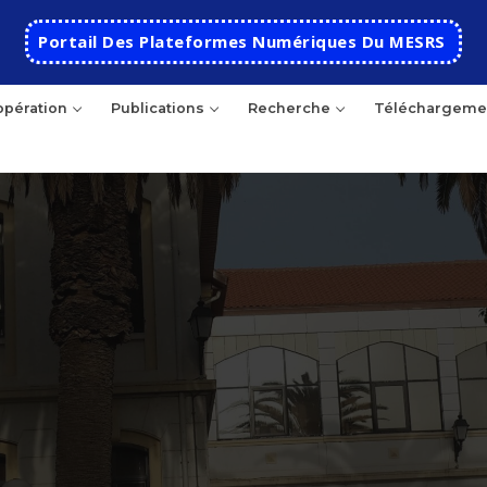
Portail Des Plateformes Numériques Du MESRS
pération
Publications
Recherche
Téléchargeme
Accueil
Ecole
Présentation
Départements
Histoire de l’école
Automatique
Coopération