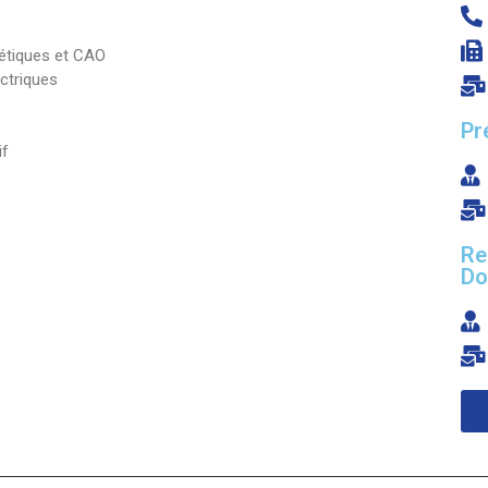
Classes Préparatoires
Programmes Pédagogiques
nétiques et CAO
Formations assurées
ctriques
Stages
Pr
if
Diplômes
Imprimés des œuvres Sociales
Imprimes de post graduation
Re
Do
Charte de Déontologie et D’éthique Universitaires