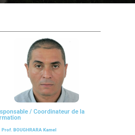
ation Continue
éveloppement
riat
et sportives
et des Relations
025.
enseignement et
sponsable / Coordinateur de la
rmation
Prof. BOUGHRARA Kamel