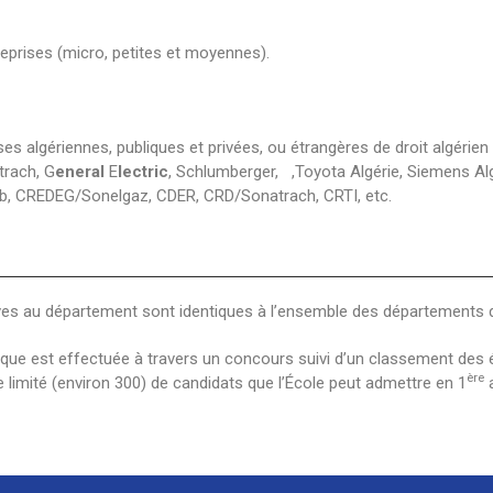
treprises (micro, petites et moyennes).
s algériennes, publiques et privées, ou étrangères de droit algérie
trach, G
eneral
E
lectric
, Schlumberger, ,Toyota Algérie, Siemens Algér
icab, CREDEG/Sonelgaz, CDER, CRD/Sonatrach, CRTI, etc.
ves au département sont identiques à l’ensemble des départements d
que est effectuée à travers un concours suivi d’un classement des é
ère
 limité (environ 300) de candidats que l’École peut admettre en 1
a