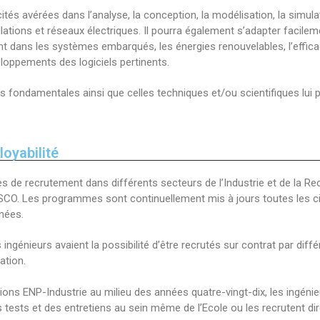
tés avérées dans l’analyse, la conception, la modélisation, la simula
tallations et réseaux électriques. Il pourra également s’adapter faci
nt dans les systèmes embarqués, les énergies renouvelables, l’effica
veloppements des logiciels pertinents.
fondamentales ainsi que celles techniques et/ou scientifiques lui p
loyabilité
s de recrutement dans différents secteurs de l’Industrie et de la Re
SCO. Les programmes sont continuellement mis à jours toutes les ci
nnées.
ngénieurs avaient la possibilité d’être recrutés sur contrat par diffé
ation.
tions ENP-Industrie au milieu des années quatre-vingt-dix, les ingéni
des tests et des entretiens au sein même de l’Ecole ou les recrutent d