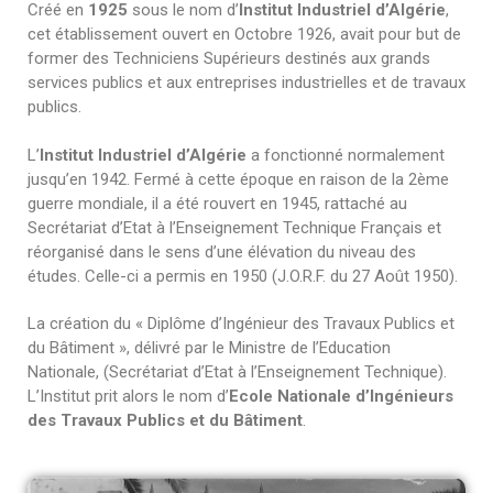
Créé en
1925
sous le nom d’
Institut Industriel d’Algérie
,
Mot de bienvenue
Electronique
Programmes & bourses
Publications
cet établissement ouvert en Octobre 1926, avait pour but de
former des Techniciens Supérieurs destinés aux grands
Organigramme
Electrotechnique
Erasmus+
Journal ENPESJ
Recherche
services publics et aux entreprises industrielles et de travaux
publics.
Directions
Génie chimique
Association des Diplômés -ENP
Lettre d’Information
Laboratoires
Téléchargements
L’
Institut Industriel d’Algérie
a fonctionné normalement
Direction Adjointe chargée des Enseignements, des
Services
Génie Civil
Listes Des Partenariat
Informations
EVENEMENTS
Proces Verbal du conseil scientifique de l’école
Nouveau Bacheliers
jusqu’en 1942. Fermé à cette époque en raison de la 2ème
Diplômes et de la Formation Continue
guerre mondiale, il a été rouvert en 1945, rattaché au
Génie Environnement
Secrétaire Général
Bibliothèque
Conférence Internationale EGTDD 2025
PV- Réunion du Conseil de l’École
Nouveaux Bacheliers 2023
Etudier En Algérie
Secrétariat d’Etat à l’Enseignement Technique Français et
Direction de la formation doctorale, de la recherche
Sous-Direction du Personnels, de la Formation, des
Génie Mécanique
Espace Étudiant
réorganisé dans le sens d’une élévation du niveau des
CICOMM_2025
scientifique et du développement technologique, de
Calendrier pédagogique pour l’année 2025/2026
Portes Ouvertes Virtuelles
Contacts
activités culturelles et sportives
études. Celle-ci a permis en 1950 (J.O.R.F. du 27 Août 1950).
l’innovation et de la promotion de l’entreprenariat
Génie Industriel
Cellule Assurances Qualité
ISSPA2024
Concours d’accès au second cycle des écoles
Contact
Fr
Sous-Direction du Budget et de la Comptabilité
Direction Adjointe chargée des Systèmes
supérieures 2024-2025.
La création du « Diplôme d’Ingénieur des Travaux Publics et
Génie Minier
Galerie Photos & Vidéos
Conférencier émérite IEEE à l’ENP
Annuaire
العربية
d’Information et de Communication et des Relations
du Bâtiment », délivré par le Ministre de l’Education
Centre des Systèmes et Réseaux d’Information, de
Calendrier pédagogique pour l’année 2024/2025
Extérieures
Nationale, (Secrétariat d’Etat à l’Enseignement Technique).
Hydraulique
Cérémonies
Communication de Télé-enseignement et de
En
L’Institut prit alors le nom d’
Ecole Nationale d’Ingénieurs
Emplois du temps 2024-2025
l’Enseignement à Distance
des Travaux Publics et du Bâtiment
.
Maîtrise des Risques Industriels et Environnementaux
Conditions d’accès
Hall de Technologie
Métallurgie