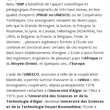
Ainsi, l’
ENP
a bénéficié de l’apport scientifique et
pédagogique d’enseignants de très haut niveau, en leur
qualité d’experts (
PNUD ou UNESCO
) ou de Coopérants
Techniques. Ces enseignants venaient de divers pays
tels que la Grande-Bretagne, la Suisse, la Pologne, la
Roumanie, la Syrie, le Canada, l’Allemagne (RDA/RFA), l’ex
URSS, la Bulgarie, la France, la Belgique, l’Inde, le
Vietnam… ; plusieurs ingénieurs formés à l’Ecole ont
continué en Doctorat avec certains de ces experts ou
dans leurs établissements d’origine. L’Ecole a aussi formé
des ingénieurs originaires de plusieurs pays d’
Afrique
et
du
Moyen-Orient
, et quelques-uns, d’
Europe
.
L’aide de l’
UNESCO
, associée à celle de la coopération
bilatérale, a permis surtout d’assurer la »
relève
» des
enseignants coopérants, depuis pratiquement 1978.
Initialement rattachée à l’
Université d’Alger
de 1962 à
1973, puis à l’
Université des Sciences et de la
Technologie d’Alger
, devenue
Université des Sciences
et de la Technologie Houari Boumediène
, l’Ecole a