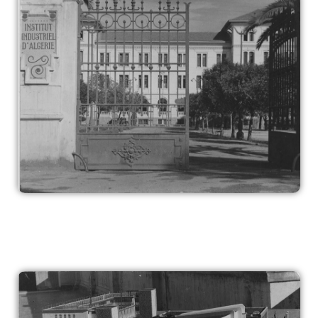
Règlements Intérieurs
Centre d’Impression et d’Audiovisuel
Classes Préparatoires
Programmes Pédagogiques
Formations assurées
Stages
Diplômes
Imprimés des œuvres Sociales
Imprimes de post graduation
Charte de Déontologie et D’éthique Universitaires