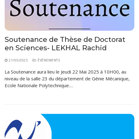
Règlements Intérieurs
Centre d’Impression et d’Audiovisuel
Classes Préparatoires
Programmes Pédagogiques
Formations assurées
Stages
Soutenance de Thèse de Doctorat
en Sciences- LEKHAL Rachid
Diplômes
21/05/2025
ÉVÈNEMENTS
Imprimés des œuvres Sociales
La Soutenance aura lieu le Jeudi 22 Mai 2025 à 10H00, au
Imprimes de post graduation
niveau de la salle 23 du département de Génie Mécanique,
Ecole Nationale Polytechnique.…
Charte de Déontologie et D’éthique Universitaires