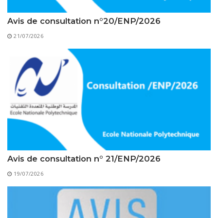
Règlements Intérieurs
Centre d’Impression et d’Audiovisuel
Classes Préparatoires
Programmes Pédagogiques
Avis de consultation n°20/ENP/2026
21/07/2026
Formations assurées
Stages
Diplômes
Imprimés des œuvres Sociales
Imprimes de post graduation
Charte de Déontologie et D’éthique Universitaires
Avis de consultation n° 21/ENP/2026
19/07/2026