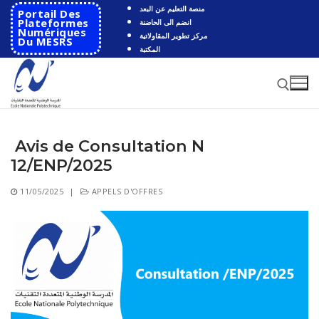
Aller
منصة التعليم عن البعد
Portail Des
au
Plateformes
انضم الى الحاضنة
Numériques
مركز تطوير المقاولاتية
contenu
Du MESRS
المكتبة
Avis de Consultation N
Rechercher :
12/ENP/2025
Rechercher
11/05/2025
|
APPELS D'OFFRES
:
Accueil
Ecole
Présentation
Départements
Histoire de l’école
Automatique
Coopération