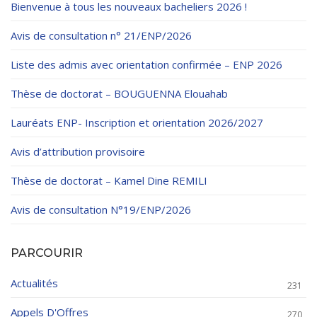
Règlements Intérieurs
Centre d’Impression et d’Audiovisuel
Bienvenue à tous les nouveaux bacheliers 2026 !
Classes Préparatoires
Programmes Pédagogiques
Avis de consultation n° 21/ENP/2026
Formations assurées
Liste des admis avec orientation confirmée – ENP 2026
Stages
Thèse de doctorat – BOUGUENNA Elouahab
Diplômes
Lauréats ENP- Inscription et orientation 2026/2027
Imprimés des œuvres Sociales
Avis d’attribution provisoire
Imprimes de post graduation
Thèse de doctorat – Kamel Dine REMILI
Charte de Déontologie et D’éthique Universitaires
Avis de consultation N°19/ENP/2026
PARCOURIR
Actualités
231
Appels D'Offres
270