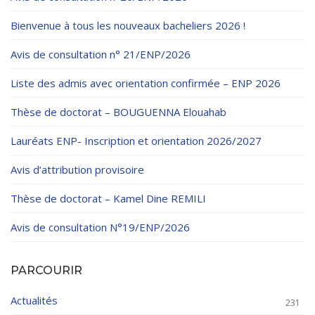
Règlements Intérieurs
Centre d’Impression et d’Audiovisuel
Classes Préparatoires
Bienvenue à tous les nouveaux bacheliers 2026 !
Programmes Pédagogiques
Avis de consultation n° 21/ENP/2026
Formations assurées
Liste des admis avec orientation confirmée – ENP 2026
Stages
Thèse de doctorat – BOUGUENNA Elouahab
Diplômes
Imprimés des œuvres Sociales
Lauréats ENP- Inscription et orientation 2026/2027
Imprimes de post graduation
Avis d’attribution provisoire
Charte de Déontologie et D’éthique Universitaires
Thèse de doctorat – Kamel Dine REMILI
Avis de consultation N°19/ENP/2026
PARCOURIR
Actualités
231