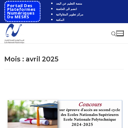
Aller
منصة التعليم عن البعد
Portail Des
au
Plateformes
انضم الى الحاضنة
Numériques
مركز تطوير المقاولاتية
contenu
Du MESRS
المكتبة
Rechercher :
Mois :
avril 2025
Rechercher
:
Accueil
Ecole
Présentation
Départements
Histoire de l’école
Automatique
Coopération