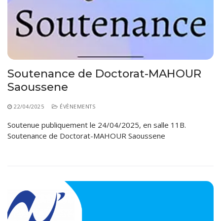
Règlements Intérieurs
Centre d’Impression et d’Audiovisuel
Classes Préparatoires
Programmes Pédagogiques
Formations assurées
Stages
Soutenance de Doctorat-MAHOUR
Diplômes
Saoussene
Imprimés des œuvres Sociales
22/04/2025
ÉVÈNEMENTS
Imprimes de post graduation
Soutenue publiquement le 24/04/2025, en salle 11B.
Soutenance de Doctorat-MAHOUR Saoussene
Charte de Déontologie et D’éthique Universitaires