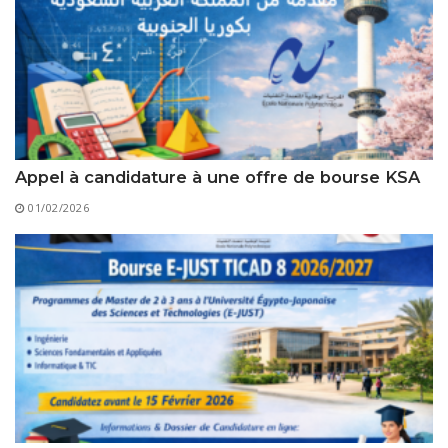
Règlements Intérieurs
Centre d’Impression et d’Audiovisuel
Classes Préparatoires
Programmes Pédagogiques
Formations assurées
Stages
Diplômes
Appel à candidature à une offre de bourse KSA
Imprimés des œuvres Sociales
01/02/2026
Imprimes de post graduation
Charte de Déontologie et D’éthique Universitaires