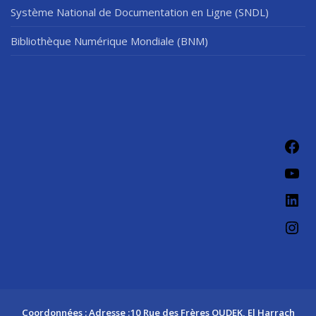
Système National de Documentation en Ligne (SNDL)
Bibliothèque Numérique Mondiale (BNM)
Fac
You
Link
Ins
Coordonnées : Adresse :10 Rue des Frères OUDEK, El Harrach