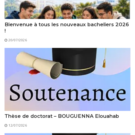
Règlements Intérieurs
Centre d’Impression et d’Audiovisuel
Classes Préparatoires
Programmes Pédagogiques
Bienvenue à tous les nouveaux bacheliers 2026
Formations assurées
!
Stages
20/07/2026
Diplômes
Imprimés des œuvres Sociales
Imprimes de post graduation
Charte de Déontologie et D’éthique Universitaires
Thèse de doctorat – BOUGUENNA Elouahab
12/07/2026