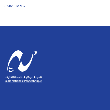
« Mar
Mai »