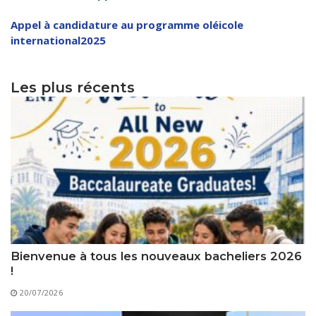
Règlements Intérieurs
Centre d’Impression et d’Audiovisuel
Classes Préparatoires
Appel à candidature au programme oléicole
Programmes Pédagogiques
international2025
Formations assurées
Les plus récents
Stages
Diplômes
Imprimés des œuvres Sociales
Imprimes de post graduation
Charte de Déontologie et D’éthique Universitaires
Bienvenue à tous les nouveaux bacheliers 2026
!
20/07/2026