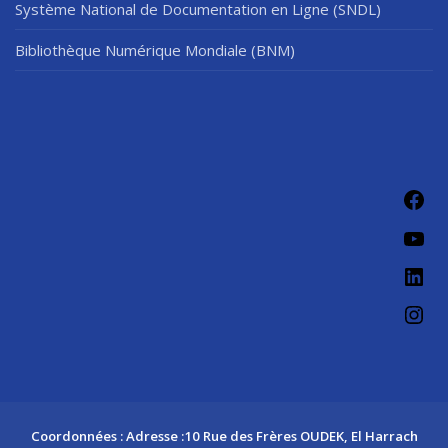
Système National de Documentation en Ligne (SNDL)
Bibliothèque Numérique Mondiale (BNM)
Fac
You
Link
Ins
Coordonnées : Adresse :10 Rue des Frères OUDEK, El Harrach