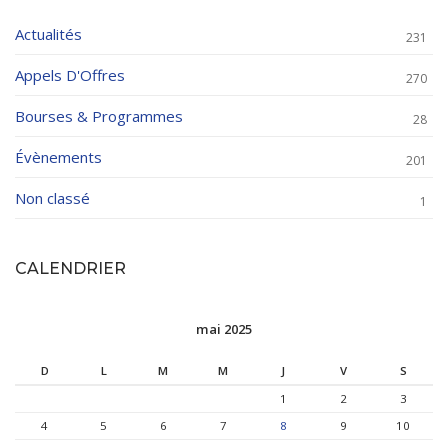
Actualités
231
Appels D'Offres
270
Bourses & Programmes
28
Évènements
201
Non classé
1
CALENDRIER
mai 2025
D
L
M
M
J
V
S
1
2
3
4
5
6
7
8
9
10