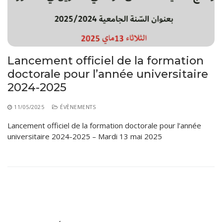
Règlements Intérieurs
Centre d’Impression et d’Audiovisuel
Classes Préparatoires
Programmes Pédagogiques
Formations assurées
Lancement officiel de la formation
Stages
doctorale pour l’année universitaire
Diplômes
2024-2025
Imprimés des œuvres Sociales
11/05/2025
ÉVÈNEMENTS
Imprimes de post graduation
Lancement officiel de la formation doctorale pour l’année
universitaire 2024-2025 – Mardi 13 mai 2025
Charte de Déontologie et D’éthique Universitaires