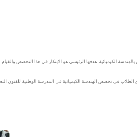
الأقــســــام الـتـحــضـيـريـــة
البرنامج الدراسي
عروض التكوين
التربصات
الشهادات
نماذج ما بعد التدرج
 هو نادٍ علمي بحت يتعلق بالهندسة الكيميائية. هدفها الرئيسي هو الابتكار في هذا التخصص 
ميثاق الأداب والأخلاقيات الجامعية
 الطلاب في تخصص الهندسة الكيميائية في المدرسة الوطنية للفنون التطب