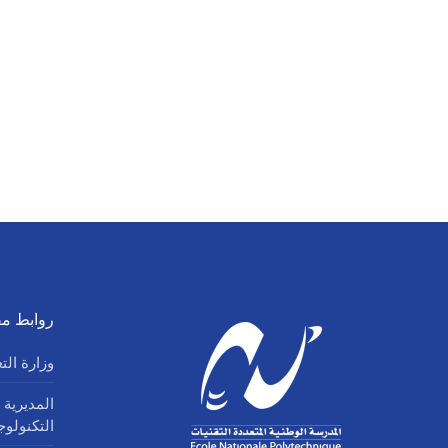
روابط مف
وزارة الت
المديرية 
التكنولو