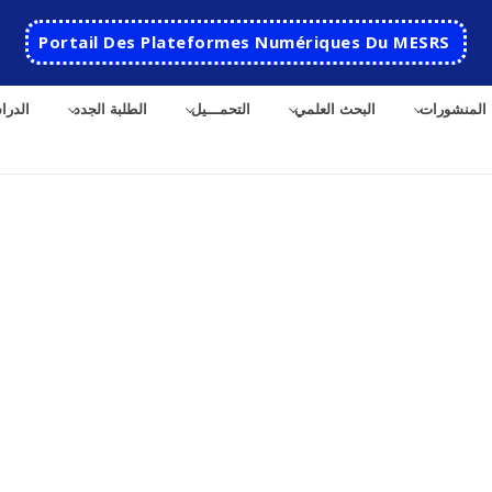
Portail Des Plateformes Numériques Du MESRS
المنشورات
البحث العلمي
التحمـــيل
الطلبة الجدد
الدرا
الرئيسية
المدرسة
مقدمة عن المدرسة
الأقســام
تاريخ المدرسة
الهندسة الاتوماتكية
التعاون