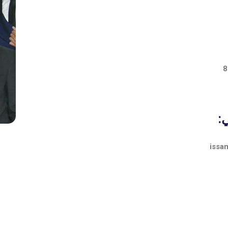
:
issa