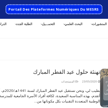
Portail Des Plateformes Numériques Du MESRS
المنشورات
البحث العلمي
التحمـــيل
الطلبة الجدد
الدرا
ث
تهنئة حلول عيد الفطر المبارك
الرئيسية
23/05/2020
المستجدات
المدرسة
يطيب لي، ونحن نستقبل عيد الفطر المبا
أتقدم، بهذه المناسبة السعيدة، لكافة أفراد الأسرة الجامعية للمدرسة
مقدمة عن المدرسة
الأقســام
الوطنية المتعددة التقنيات بكل مكوناتها من…
تاريخ المدرسة
الهندسة الاتوماتكية
التعاون