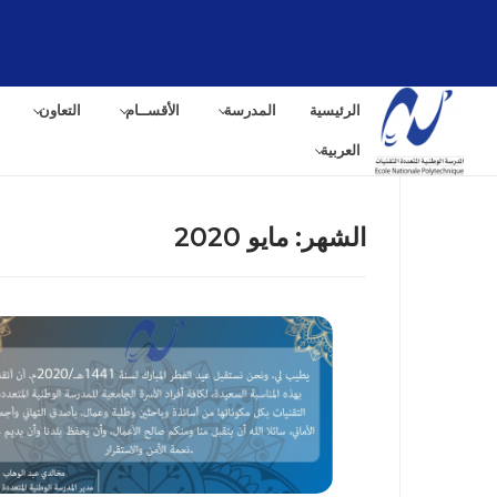
لتجاوز
لى
لمحتوى
الرئيسية
المدرسة
الأقســام
التعاون
العربية
الشهر:
مايو 2020
البح
عن: