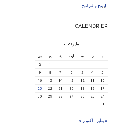
المنح والبرامج
32
CALENDRIER
مايو 2020
د
ن
ث
أرب
خ
ج
س
2
1
9
8
7
6
5
4
3
16
15
14
13
12
11
10
23
22
21
20
19
18
17
30
29
28
27
26
25
24
31
« يناير
أكتوبر »