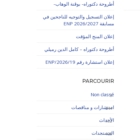
أطروحة دكتوراه- بوڨنة الوهاب-
إعلان التسجيل والتوجيه للناجحين في
مسابقة ENP 2026/2027
إعلان المنح المؤقت
أطروحة دكتوراه – كامل الدين رميلي
اولاتية
إعلان استشارة رقم 19/ENP/2026
PARCOURIR
Non classé
3
استشارات و مناقصات
244
الأحداث
132
المستجدات
125