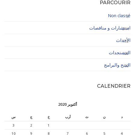
PARCOURIR
Non classé
3
استشارات و مناقصات
244
الأحداث
132
المستجدات
125
المنح والبرامج
32
CALENDRIER
أكتوبر 2020
د
ن
ث
أرب
خ
ج
س
3
2
1
10
9
8
7
6
5
4