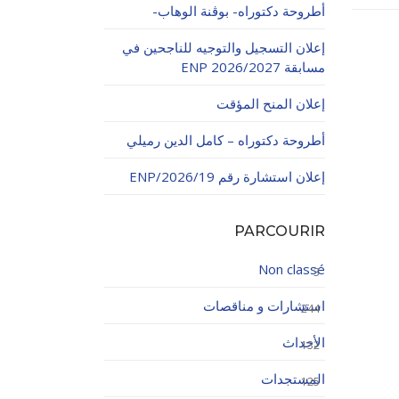
أطروحة دكتوراه- بوڨنة الوهاب-
إعلان التسجيل والتوجيه للناجحين في
مسابقة ENP 2026/2027
إعلان المنح المؤقت
أطروحة دكتوراه – كامل الدين رميلي
اولاتية
إعلان استشارة رقم 19/ENP/2026
PARCOURIR
Non classé
3
استشارات و مناقصات
244
الأحداث
132
المستجدات
125