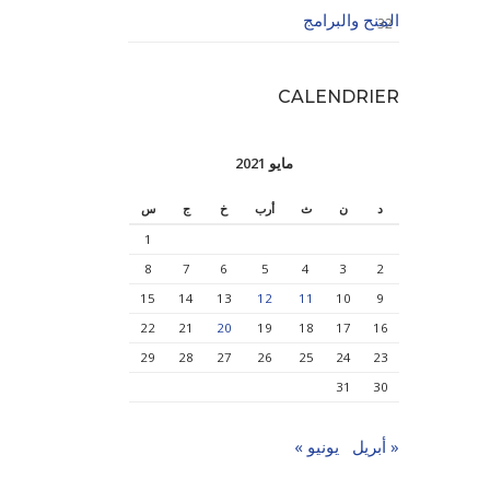
المنح والبرامج
32
CALENDRIER
مايو 2021
د
ن
ث
أرب
خ
ج
س
1
8
7
6
5
4
3
2
15
14
13
12
11
10
9
22
21
20
19
18
17
16
29
28
27
26
25
24
23
31
30
« أبريل
يونيو »