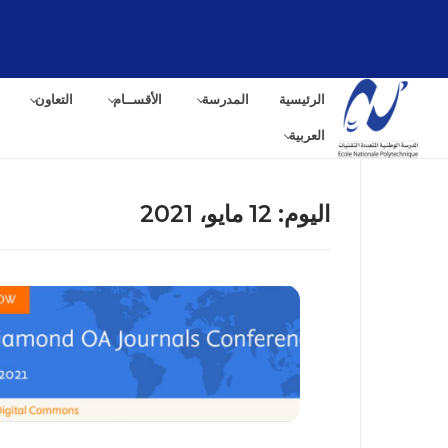
لتجاوز
لى
لمحتوى
الرئيسية
المدرسة
الأقســام
التعاون
العربية
اليوم:
12 مايو، 2021
البح
عن: