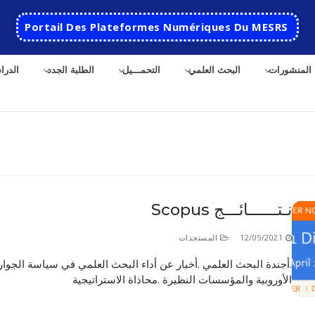
Portail Des Plateformes Numériques Du MESRS
المنشورات
البحث العلمي
التحمـــيل
الطلبة الجدد
الدرا
ث
نـتــــــائـــج Scopus
الرئيسية
12/05/2021
المستجدات
المدرسة
.أجندة البحث العلمي .أخبار عن أداء البحث العلمي في سياسة الجوار
الأوروبية والمؤسسات النظيرة .محاذاة الاستراتيجية
مقدمة عن المدرسة
الأقســام
تاريخ المدرسة
الهندسة الاتوماتكية
التعاون