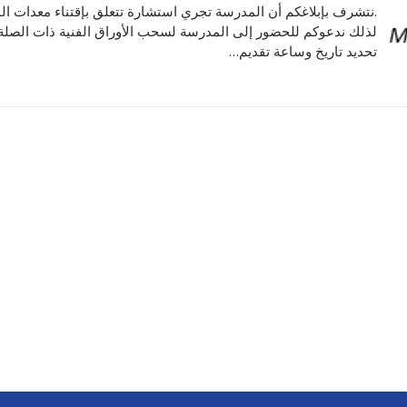
.نتشرف بإبلاغكم أن المدرسة تجري استشارة تتعلق بإقتناء معدات الم
الأقــســــام الـتـحــضـيـريـــة
البرنامج الدراسي
لذلك ندعوكم للحضور إلى المدرسة لسحب الأوراق الفنية ذات الصلة 
تحديد تاريخ وساعة تقديم…
عروض التكوين
التربصات
الشهادات
نماذج ما بعد التدرج
ميثاق الأداب والأخلاقيات الجامعية