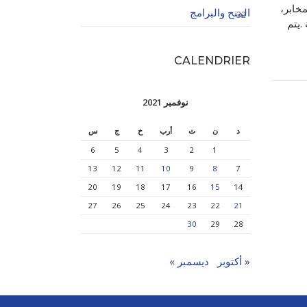
خابر،
المنح والبرامج
32
.يتم
CALENDRIER
نوفمبر 2021
د
ن
ث
أرب
خ
ج
س
6
5
4
3
2
1
13
12
11
10
9
8
7
20
19
18
17
16
15
14
27
26
25
24
23
22
21
30
29
28
« أكتوبر
ديسمبر »