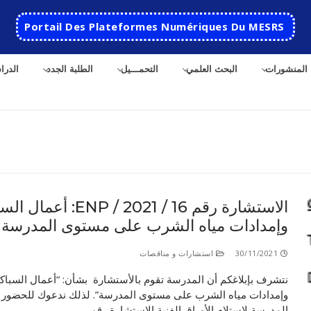
Portail Des Plateformes Numériques Du MESRS
المنشورات
البحث العلمي
التحمـــيل
الطلبة الجدد
الدرا
الاستشارة رقم 16 / ENP / 2021: أع
وإمدادات مياه الشرب على مستوى المدرسة
الرئيسية
المدرسة
30/11/2021
استشارات و مناقصات
نتشرف بإبلاغكم أن المدرسة تقوم بالأستشارة بشأن: “أعمال السباك
مقدمة عن المدرسة
الأقســام
وإمدادات مياه الشرب على مستوى المدرسة”. لذلك ندعوك للحضور 
تاريخ المدرسة
الهندسة الاتوماتكية
التعاون
المدرسة لاستلام الأوراق الفنية الإستشارة رقم…