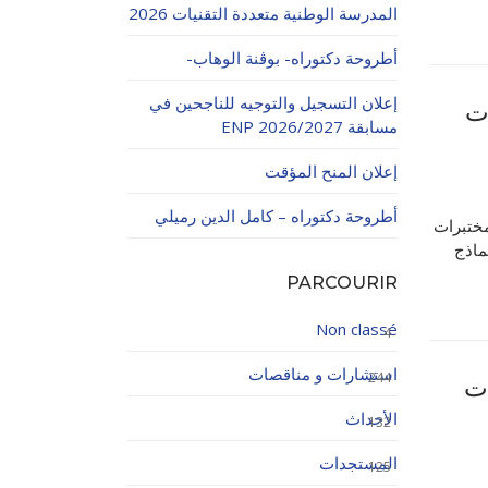
المدرسة الوطنية متعددة التقنيات 2026
أطروحة دكتوراه- بوڨنة الوهاب-
إعلان التسجيل والتوجيه للناجحين في
 معدات
مسابقة ENP 2026/2027
إعلان المنح المؤقت
اولاتية
أطروحة دكتوراه – كامل الدين رميلي
مختبرات
ماذج
PARCOURIR
Non classé
4
استشارات و مناقصات
244
ء معدات
الأحداث
132
المستجدات
125