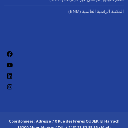
المكتبة الرقمية العالمية (BNM)
فيسب
يوتيو
لينكد إن
إنستج
Coordonnées : Adresse :10 Rue des Frères OUDEK, El Harrach
16200 Alger Algérie / Tél : ( 213) 23 82 85 35 / Mail :