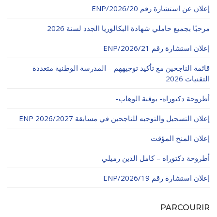
الأقــســــام الـتـحــضـيـريـــة
إعلان عن استشارة رقم 20/ENP/2026
البرنامج الدراسي
مرحبًا بجميع حاملي شهادة البكالوريا الجدد لسنة 2026
عروض التكوين
التربصات
إعلان استشارة رقم 21/ENP/2026
الشهادات
قائمة الناجحين مع تأكيد توجيههم – المدرسة الوطنية متعددة
التقنيات 2026
نماذج ما بعد التدرج
أطروحة دكتوراه- بوڨنة الوهاب-
ميثاق الأداب والأخلاقيات الجامعية
إعلان التسجيل والتوجيه للناجحين في مسابقة ENP 2026/2027
إعلان المنح المؤقت
أطروحة دكتوراه – كامل الدين رميلي
إعلان استشارة رقم 19/ENP/2026
PARCOURIR