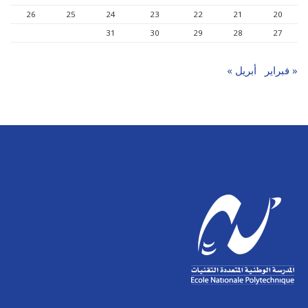
26
25
24
23
22
21
20
31
30
29
28
27
« فبراير
أبريل »