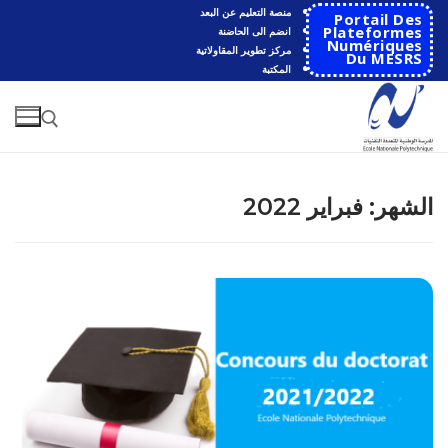
لتجاوز
منصة التعليم عن البعد
Portail Des
لى
Plateformes
انضم الى الحاضنة
Numériques
مركز تطوير المقاولاتية
لمحتوى
Du MESRS
المكتبة
البحث عن:
الشهر:
فبراير 2022
البحث
عن:
الرئيسية
المدرسة
مقدمة عن المدرسة
الأقســام
تاريخ المدرسة
الهندسة الاتوماتكية
التعاون