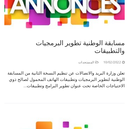
الأقــســــام الـتـحــضـيـريـــة
البرنامج الدراسي
عروض التكوين
التربصات
الشهادات
مسابقة الوطنية تطوير البرمجيات
والتطبيقات
نماذج ما بعد التدرج
ميثاق الأداب والأخلاقيات الجامعية
10/02/2022
المستجدات
تعلن وزارة البريد والاتصالات عن تنظيم النسخة الثانية من المسابقة
الوطنية لتطوير البرمجيات وتطبيقات الهاتف المحمول لصالح ذوي
الاحتياجات الخاصة تحت عنوان تطوير البرامج وتطبيقات…