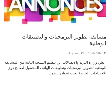
الأقــســــام الـتـحــضـيـريـــة
البرنامج الدراسي
عروض التكوين
التربصات
الشهادات
مسابقة تطوير البرمجيات والتطبيقات
الوطنية
نماذج ما بعد التدرج
ميثاق الأداب والأخلاقيات الجامعية
10/02/2022
المستجدات
: تعلن وزارة البريد والاتصالات عن تنظيم النسخة الثانية من المسابقة
الوطنية لتطوير البرمجيات وتطبيقات الهاتف المحمول لصالح ذوي
الاحتياجات الخاصة تحت عنوان . تطوير…