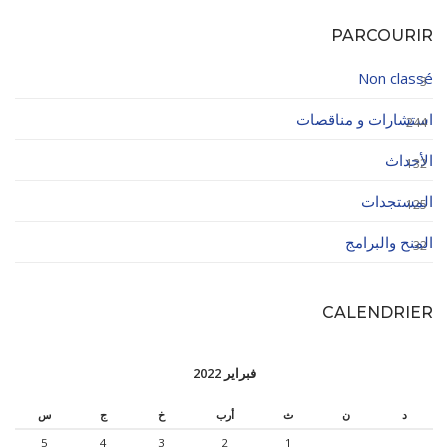
PARCOURIR
Non classé
3
استشارات و مناقصات
244
الأحداث
132
المستجدات
125
المنح والبرامج
32
CALENDRIER
فبراير 2022
د
ن
ث
أرب
خ
ج
س
5
4
3
2
1