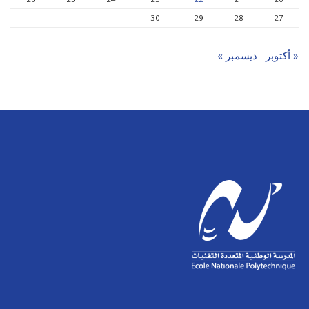
30
29
28
27
« أكتوبر
ديسمبر »