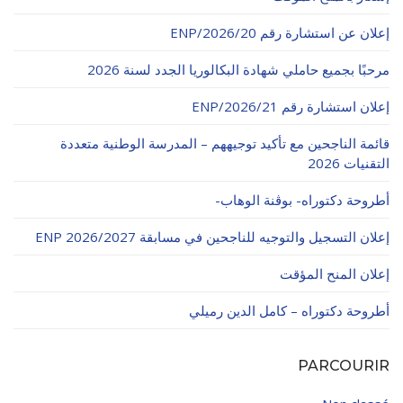
الأقــســــام الـتـحــضـيـريـــة
البرنامج الدراسي
إعلان عن استشارة رقم 20/ENP/2026
عروض التكوين
مرحبًا بجميع حاملي شهادة البكالوريا الجدد لسنة 2026
التربصات
إعلان استشارة رقم 21/ENP/2026
الشهادات
قائمة الناجحين مع تأكيد توجيههم – المدرسة الوطنية متعددة
نماذج ما بعد التدرج
التقنيات 2026
ميثاق الأداب والأخلاقيات الجامعية
أطروحة دكتوراه- بوڨنة الوهاب-
إعلان التسجيل والتوجيه للناجحين في مسابقة ENP 2026/2027
إعلان المنح المؤقت
أطروحة دكتوراه – كامل الدين رميلي
PARCOURIR